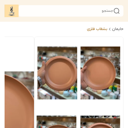
جستجو
حایمان
بشقاب فلزی