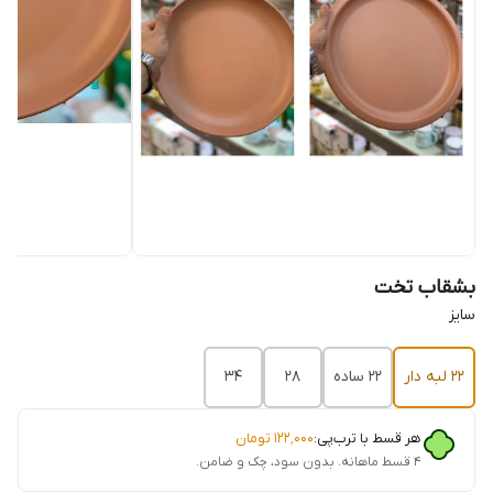
بشقاب تخت
سایز
22 لبه دار
22 ساده
28
34
هر قسط با ترب‌پی:
۱۲۲٬۰۰۰
تومان
۴ قسط ماهانه. بدون سود، چک و ضامن.