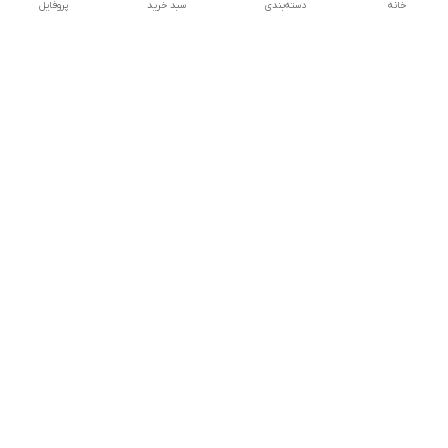
خانه
دسته‌بندی
سبد خرید
پروفایل
دسترسی سریع
تماس با ما
شکایات
درباره ما
قوانین و مقررات
سیاست حریم خصوصی
هفت روز هفته ، ۲۴ ساعت شبانه‌روز پاسخگوی شما هستیم
شماره تماس
09126877109
آدرس ایمیل
hanieh_nasimi@yahoo.com