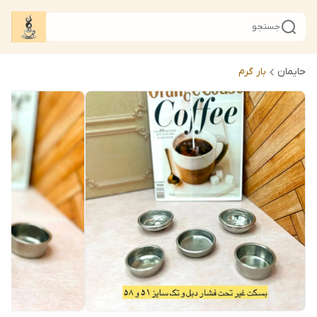
جستجو
حایمان
بار گرم