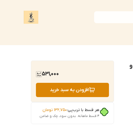
 تحت فشار دبل و تک سایز ۵۸ و
531,000
افزودن به سبد خرید
هر قسط با ترب‌پی:
۱۳۲٬۷۵۰
تومان
۴ قسط ماهانه. بدون سود، چک و ضامن.