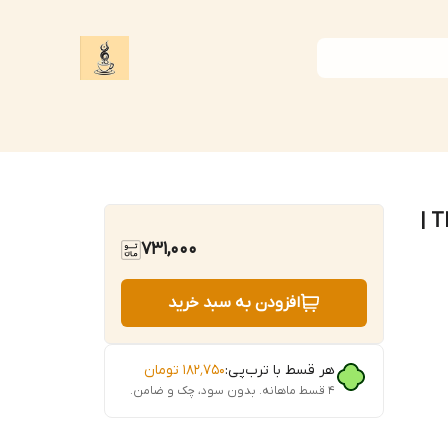
لیوان شیشه‌ای پالیز کاوه مدل TR5022GCL |
731,000
افزودن به سبد خرید
هر قسط با ترب‌پی:
۱۸۲٬۷۵۰
تومان
۴ قسط ماهانه. بدون سود، چک و ضامن.