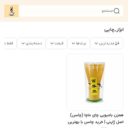
جستجو
ابزار_چایی
جدیدترین
برندها
قیمت
دسته‌بندی
فقط محص
همزن بامبویی چای ماچا (چاسن)
اصل ژاپنی | خرید چاسن با بهترین