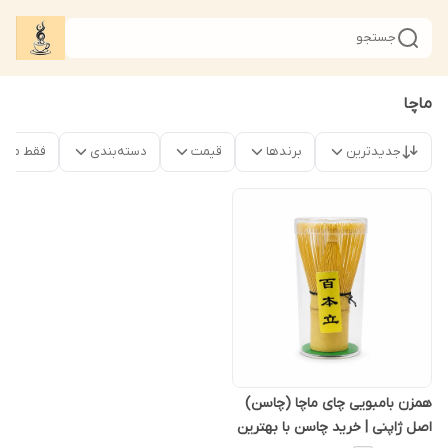
جستجو
ماچا
جدیدترین
برندها
قیمت
دسته‌بندی
فقط محص
همزن بامبویی چای ماچا (چاسن)
اصل ژاپنی | خرید چاسن با بهترین