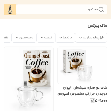
جستجو
ماگ پیرکس
پربازدیدترین
برندها
قیمت
دسته‌بندی
فقط م
شات دو جداره شیشه‌ای | لیوان
دوجداره حرارتی مخصوص اسپرسو،
قهوه، ماچا و نوشیدنی‌های گرم و
۵۳۱٬۰۰۰
س