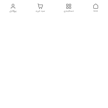
خانه
دسته‌بندی
سبد خرید
پروفایل
دسترسی سریع
تماس با ما
شکایات
درباره ما
قوانین و مقررات
سیاست حریم خصوصی
هفت روز هفته ، ۲۴ ساعت شبانه‌روز پاسخگوی شما هستیم
شماره تماس
09126877109
آدرس ایمیل
hanieh_nasimi@yahoo.com