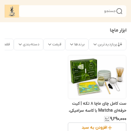
جستجو
ابزار ماچا
پربازدیدترین
برندها
قیمت
دسته‌بندی
فقط م
ست کامل چای ماچا ۸ تکه | کیت
حرفه‌ای Matcha با کاسه سرامیکی،
همزن بامبویی، الک استیل و لوازم
۹٬۲۹۰٬۰۰۰
جانبی
افزودن به سبد