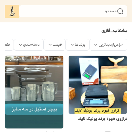
جستجو
بشقاب_فلزی
پربازدیدترین
برندها
قیمت
دسته‌بندی
فقط م
ترازوی قهوه برند یونیک لایف