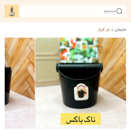
جستجو
حایمان
بار گرم