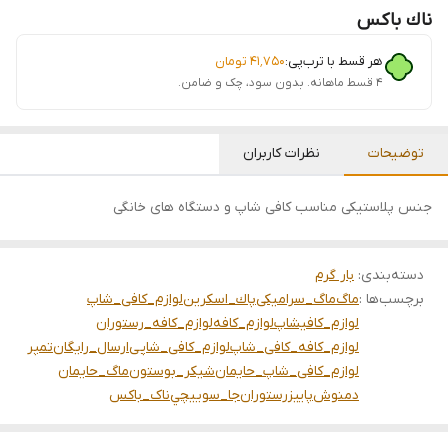
ناك باكس
هر قسط با ترب‌پی:
۴۱٬۷۵۰
تومان
۴ قسط ماهانه. بدون سود، چک و ضامن.
توضیحات
نظرات کاربران
جنس پلاستیکی مناسب کافی شاپ و دستگاه های خانگی
دسته‌بندی
:
بار گرم
برچسب‌ها :
ماگ
ماگ_سرامیکی
پاك_اسكرين
لوازم_کافی_شاپ
لوازم_کافیشاپ
لوازم_کافه
لوازم_کافه_رستوران
لوازم_کافه_کافی_شاپ
لوازم_کافی_شاپی
ارسال_رایگان
تمپر
لوازم_کافی_شاپ_حایمان
شيكر_بوستون
ماگ_حایمان
دمنوش
پاییز
رستوران
جا_سوييچي
ناک_باکس