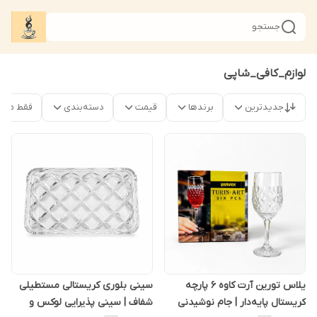
جستجو
لوازم_کافی_شاپی
جدیدترین
برندها
قیمت
دسته‌بندی
فقط محص
یلاس تورین آرت کاوه ۶ پارچه
سینی بلوری کریستالی مستطیلی
کریستال پایه‌دار | جام نوشیدنی
شفاف | سینی پذیرایی لوکس و