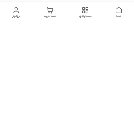
خانه
دسته‌بندی
سبد خرید
پروفایل
دسترسی سریع
تماس با ما
شکایات
درباره ما
قوانین و مقررات
سیاست حریم خصوصی
هفت روز هفته ، ۲۴ ساعت شبانه‌روز پاسخگوی شما هستیم
شماره تماس
09126877109
آدرس ایمیل
hanieh_nasimi@yahoo.com