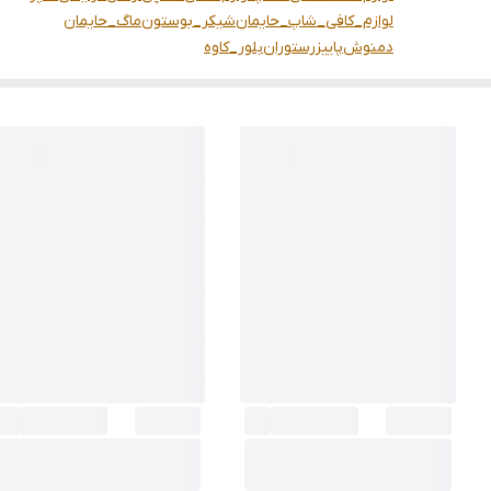
لوازم_کافی_شاپ_حایمان
شيكر_بوستون
ماگ_حایمان
دمنوش
پاییز
رستوران
بلور_کاوه