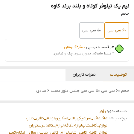
نیم یک نیلوفر کوتاه و بلند برند کاوه
حجم
۶۰ سی سی
۵۰ سی سی
هر قسط با ترب‌پی:
۶۲٬۵۰۰
تومان
۴ قسط ماهانه. بدون سود، چک و ضامن.
توضیحات
نظرات کاربران
حجم ۶۰ سی سی ۵۰ سی سی جنس بلور دست ۶ عددی
دسته‌بندی
:
بلور
برچسب‌ها :
ماگ
ماگ_سرامیکی
پاك_اسكرين
لوازم_کافی_شاپ
لوازم_کافیشاپ
لوازم_کافه
لوازم_کافه_رستوران
لوازم_کافه_کافی_شاپ
لوازم_کافی_شاپی
ارسال_رایگان
تمپر