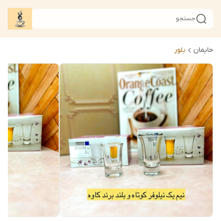
جستجو
حایمان
بلور