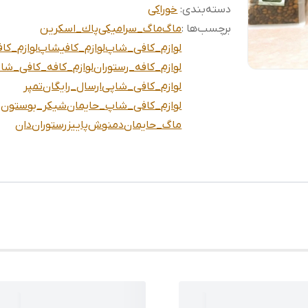
دسته‌بندی
:
خوراکی
برچسب‌ها :
ماگ
ماگ_سرامیکی
پاك_اسكرين
لوازم_کافی_شاپ
لوازم_کافیشاپ
لوازم_کاف
لوازم_کافه_رستوران
لوازم_کافه_کافی_شا
لوازم_کافی_شاپی
ارسال_رایگان
تمپر
لوازم_کافی_شاپ_حایمان
شيكر_بوستون
ماگ_حایمان
دمنوش
پاییز
رستوران
دان