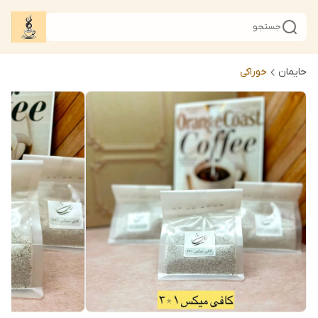
جستجو
حایمان
خوراکی