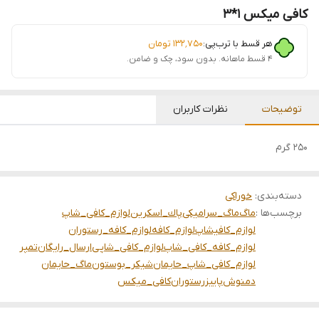
کافی میکس ۱*۳
هر قسط با ترب‌پی:
۱۳۲٬۷۵۰
تومان
۴ قسط ماهانه. بدون سود، چک و ضامن.
توضیحات
نظرات کاربران
۲۵۰ گرم
دسته‌بندی
:
خوراکی
برچسب‌ها :
ماگ
ماگ_سرامیکی
پاك_اسكرين
لوازم_کافی_شاپ
لوازم_کافیشاپ
لوازم_کافه
لوازم_کافه_رستوران
لوازم_کافه_کافی_شاپ
لوازم_کافی_شاپی
ارسال_رایگان
تمپر
لوازم_کافی_شاپ_حایمان
شيكر_بوستون
ماگ_حایمان
دمنوش
پاییز
رستوران
کافی_میکس