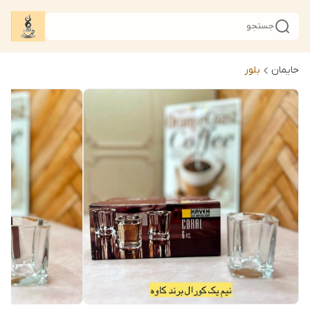
جستجو
حایمان
بلور