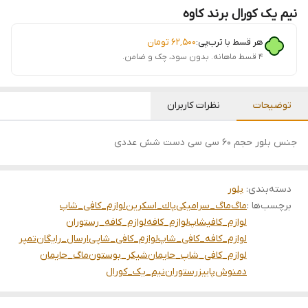
نیم یک کورال برند کاوه
هر قسط با ترب‌پی:
۶۲٬۵۰۰
تومان
۴ قسط ماهانه. بدون سود، چک و ضامن.
توضیحات
نظرات کاربران
جنس بلور حجم ۶۰ سی سی دست شش عددی
دسته‌بندی
:
بلور
برچسب‌ها :
ماگ
ماگ_سرامیکی
پاك_اسكرين
لوازم_کافی_شاپ
لوازم_کافیشاپ
لوازم_کافه
لوازم_کافه_رستوران
لوازم_کافه_کافی_شاپ
لوازم_کافی_شاپی
ارسال_رایگان
تمپر
لوازم_کافی_شاپ_حایمان
شيكر_بوستون
ماگ_حایمان
دمنوش
پاییز
رستوران
نیم_یک_کورال