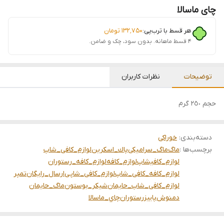
چای ماسالا
هر قسط با ترب‌پی:
۱۳۲٬۷۵۰
تومان
۴ قسط ماهانه. بدون سود، چک و ضامن.
توضیحات
نظرات کاربران
حجم ٢٥٠ گرم
دسته‌بندی
:
خوراکی
برچسب‌ها :
ماگ
ماگ_سرامیکی
پاك_اسكرين
لوازم_کافی_شاپ
لوازم_کافیشاپ
لوازم_کافه
لوازم_کافه_رستوران
لوازم_کافه_کافی_شاپ
لوازم_کافی_شاپی
ارسال_رایگان
تمپر
لوازم_کافی_شاپ_حایمان
شيكر_بوستون
ماگ_حایمان
دمنوش
پاییز
رستوران
چاي_ماسالا