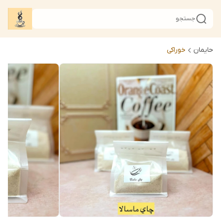
جستجو
حایمان
خوراکی