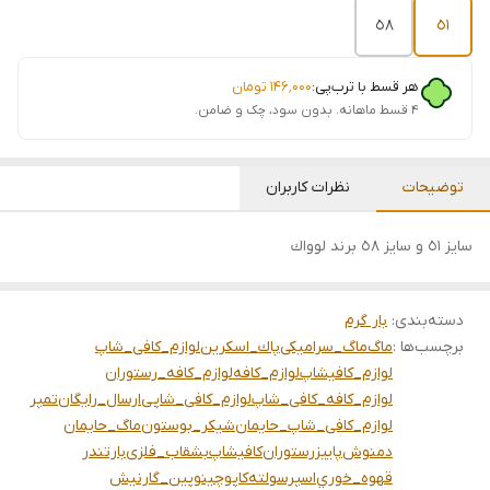
٥٨
٥١
هر قسط با ترب‌پی:
۱۴۶٬۰۰۰
تومان
۴ قسط ماهانه. بدون سود، چک و ضامن.
توضیحات
نظرات کاربران
سايز ٥١ و سايز ٥٨ برند لوواك
دسته‌بندی
:
بار گرم
برچسب‌ها :
ماگ
ماگ_سرامیکی
پاك_اسكرين
لوازم_کافی_شاپ
لوازم_کافیشاپ
لوازم_کافه
لوازم_کافه_رستوران
لوازم_کافه_کافی_شاپ
لوازم_کافی_شاپی
ارسال_رایگان
تمپر
لوازم_کافی_شاپ_حایمان
شيكر_بوستون
ماگ_حایمان
دمنوش
پاییز
رستوران
کافیشاپ
بشقاب_فلزی
بارتندر
قهوه_خوري
اسپرسو
لته
كاپوچينو
پین_گارنیش