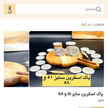
جستجو
حایمان
بار گرم
سايز