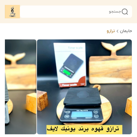
جستجو
حایمان
ترازو