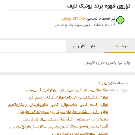
ترازوی قهوه برند یونیک لایف
هر قسط با ترب‌پی:
۵۲۶٬۲۵۰
تومان
۴ قسط ماهانه. بدون سود، چک و ضامن.
توضیحات
نظرات کاربران
وارداتي باطري داراي تايمر
دسته‌بندی
:
ترازو
برچسب‌ها :
ماگ
ماگ_سرامیکی
پاك_اسكرين
لوازم_کافی_شاپ
لوازم_کافیشاپ
لوازم_کافه
لوازم_کافه_رستوران
لوازم_کافه_کافی_شاپ
لوازم_کافی_شاپی
ارسال_رایگان
تمپر
لوازم_کافی_شاپ_حایمان
شيكر_بوستون
ماگ_حایمان
دمنوش
پاییز
رستوران
کافیشاپ
بشقاب_فلزی
بارتندر
قهوه_خوري
اسپرسو
لته
كاپوچينو
پین_گارنیش
فرنچ_پرس
استند_قهوه
استرینر
دوجداره
ترازو