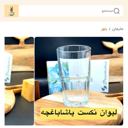
جستجو
حایمان
بلور