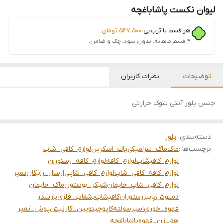
لیوان نکست پاشاباغچه
هر قسط با ترب‌پی:
۵۴۷٬۵۰۰
تومان
۴ قسط ماهانه. بدون سود، چک و ضامن.
توضیحات
نظرات کاربران
جنس بلور آنتی شوک حرارتی
دسته‌بندی
:
بلور
برچسب‌ها :
ماگ
ماگ_سرامیکی
پاك_اسكرين
لوازم_کافی_شاپ
لوازم_کافیشاپ
لوازم_کافه
لوازم_کافه_رستوران
لوازم_کافه_کافی_شاپ
لوازم_کافی_شاپی
ارسال_رایگان
تمپر
لوازم_کافی_شاپ_حایمان
شيكر_بوستون
ماگ_حایمان
دمنوش
پاییز
رستوران
کافیشاپ
بشقاب_فلزی
بارتندر
قهوه_خوري
اسپرسو
لته
كاپوچينو
پین_گارنیش
پوش_تمپر
هم_زن_قهوه
پاشاباغچه