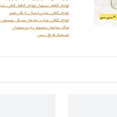
لوازم_کافه_رستوران
لوازم_کافه_کافی_شا
لوازم_کافی_شاپی
ارسال_رایگان
تمپر
لوازم_کافی_شاپ_حایمان
شيكر_بوستون
ماگ_حایمان
دمنوش
پاییز
رستوران
شيشه_فرنچ_پرس