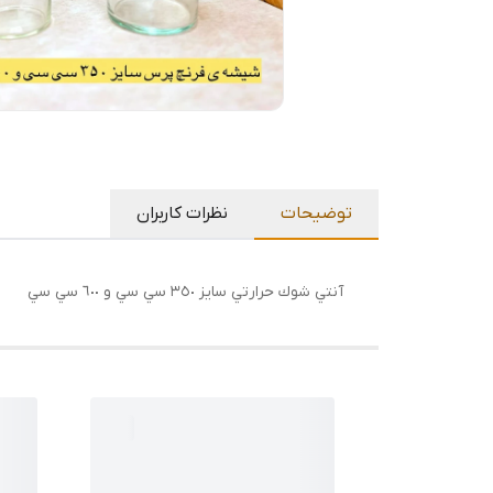
توضیحات
نظرات کاربران
آنتي شوك حرارتي سايز ٣٥٠ سي سي و ٦٠٠ سي سي