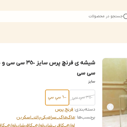
جستجو در محصولات
شیشه
سی سی
سايز
٣٥٠ سي سي
٦٠٠ سي سي
دسته‌بندی
:
فرنچ پرس
برچسب‌ها :
ماگ
ماگ_سرامیکی
پاك_اسكرين
لوازم_کافی_شاپ
لوازم_کافیشاپ
لوازم_کاف