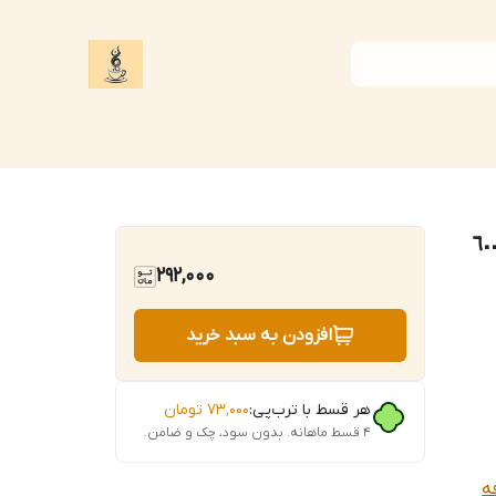
 ی فرنچ پرس سایز ٣٥٠ سی سی و ٦٠٠
292,000
افزودن به سبد خرید
هر قسط با ترب‌پی:
۷۳٬۰۰۰
تومان
۴ قسط ماهانه. بدون سود، چک و ضامن.
ه