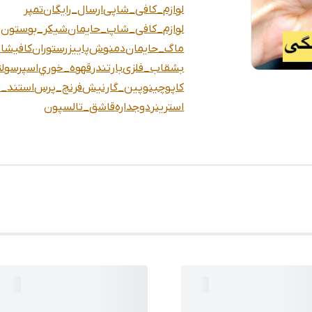
لوازم_کافی_شاپی
ارسال_رایگان
تمپر
لوازم_کافی_شاپ_حایمان
شيكر_بوستون
ماگ_حایمان
دمنوش
پاییز
رستوران
کافیشا
بشقاب_فلزی
بارتندر
قهوه_خوري
اسپرسو
ل
كاپوچينو
پین_گارنیش
فرنچ_پرس
استند_ق
استرینر
دوجداره
قاشق_تالسپون