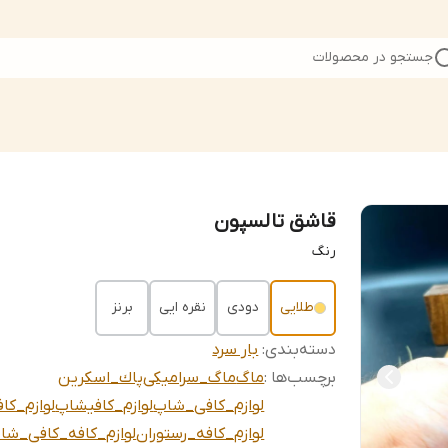
جستجو در محصولات
قاشق تالسپون
رنگ
طلایی
دودی
نقره ایی
برنز
دسته‌بندی
:
بار سرد
برچسب‌ها :
ماگ
ماگ_سرامیکی
پاك_اسكرين
لوازم_کافی_شاپ
لوازم_کافیشاپ
لوازم_کاف
لوازم_کافه_رستوران
لوازم_کافه_کافی_شا