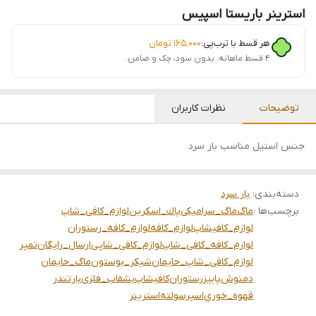
استرینر باریستا اسپیس
هر قسط با ترب‌پی:
۱۶۵٬۰۰۰
تومان
۴ قسط ماهانه. بدون سود، چک و ضامن.
توضیحات
نظرات کاربران
جنس استيل مناسب بار سرد
دسته‌بندی
:
بار سرد
برچسب‌ها :
ماگ
ماگ_سرامیکی
پاك_اسكرين
لوازم_کافی_شاپ
لوازم_کافیشاپ
لوازم_کافه
لوازم_کافه_رستوران
لوازم_کافه_کافی_شاپ
لوازم_کافی_شاپی
ارسال_رایگان
تمپر
لوازم_کافی_شاپ_حایمان
شيكر_بوستون
ماگ_حایمان
دمنوش
پاییز
رستوران
کافیشاپ
بشقاب_فلزی
بارتندر
قهوه_خوري
اسپرسو
لته
استرينر