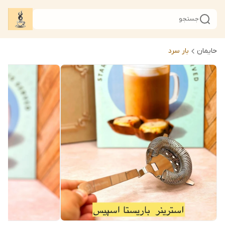
جستجو
حایمان
بار سرد